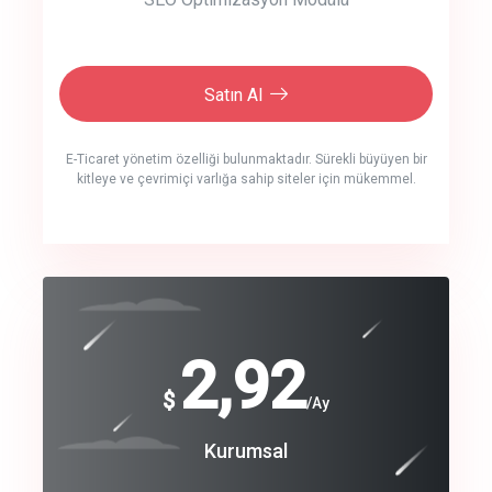
Satın Al
E-Ticaret yönetim özelliği bulunmaktadır. Sürekli büyüyen bir
kitleye ve çevrimiçi varlığa sahip siteler için mükemmel.
crm auto cync
click to call back
240
2,92
$
$
/year
/Ay
track energy costs
Coroprate
Kurumsal
predictive dialing