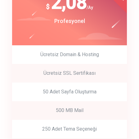
180
2,08
$
$
/year
/Ay
track energy costs
Start Up
Profesyonel
predictive dialing
Ücretsiz Domain & Hosting
Get Started
Ücretsiz SSL Sertifikası
Start by trying our service for 30 days free trial no credit card
required.
50 Adet Sayfa Oluşturma
500 MB Mail
250 Adet Tema Seçeneği