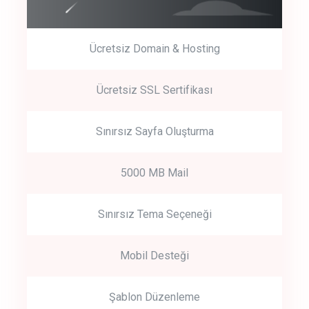
Ücretsiz Domain & Hosting
Get Started
Ücretsiz SSL Sertifikası
Start by trying our service for 30 days free trial no credit card
required.
Sınırsız Sayfa Oluşturma
5000 MB Mail
Sınırsız Tema Seçeneği
Mobil Desteği
Şablon Düzenleme