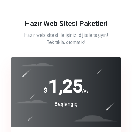
Hazır Web Sitesi Paketleri
Hazır web sitesi ile işinizi dijitale taşıyın!
Tek tıkla, otomatik!
Free
1,25
$
/Ay
Basic
Başlangıç