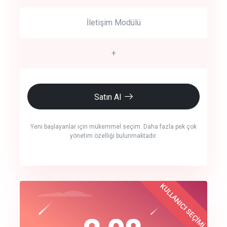
İletişim Modülü
+
Satın Al
Yeni başlayanlar için mükemmel seçim. Daha fazla pek çok
yönetim özelliği bulunmaktadır.
crm auto cync
KULLANICI SEÇİMİ
Best Choice
click to call back